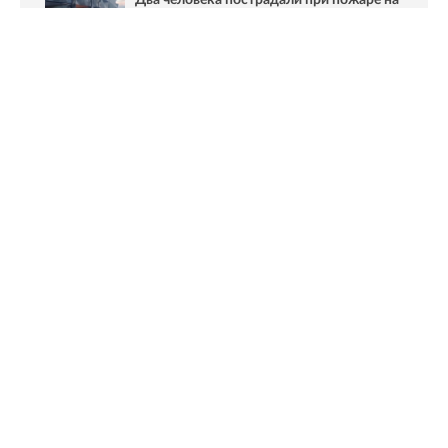
складе бумаги под Гатчиной
Ранее Online47
рассказывал,
что тело погибшего
обнаружили после пожара в частном доме в Гатчине
Фото: МЧС Ленинградской области
Новости Online47- в Telegram быстрее🚀
Подпишись:
https://t.me/online47news